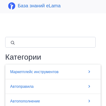
База знаний eLama
close
Категории
chevron_right
Маркетплейс инструментов
chevron_right
Автоправила
chevron_right
Автопополнение