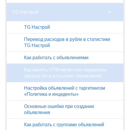
chevron_right
TG Настрой
TG Настрой
Перевод расходов в рубли в статистике
TG Настрой
Как работать с объявлениями
Как менять UTM-метки или параметры
запуска бота в ссылках объявлений
Настройка объявлений с таргетингом
«Политика и инциденты»
Основные ошибки при создании
объявления
Как работать с группами объявлений