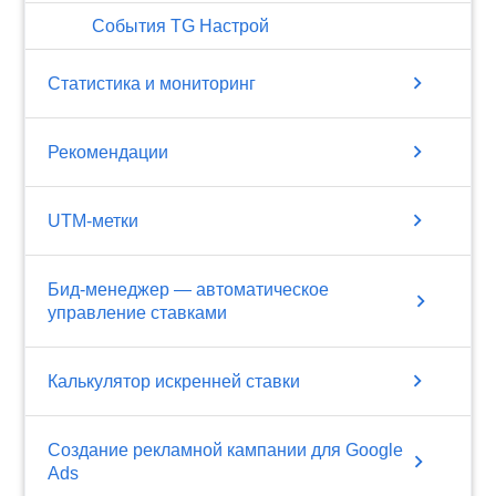
События TG Настрой
chevron_right
Статистика и мониторинг
chevron_right
Рекомендации
chevron_right
UTM-метки
Бид-менеджер — автоматическое
chevron_right
управление ставками
chevron_right
Калькулятор искренней ставки
Создание рекламной кампании для Google
chevron_right
Ads