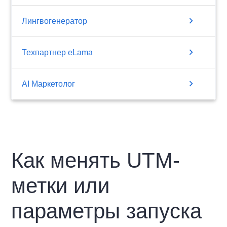
chevron_right
Лингвогенератор
chevron_right
Техпартнер eLama
chevron_right
AI Маркетолог
Как менять UTM-
метки или
параметры запуска